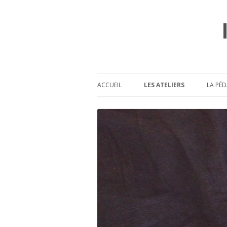
ACCUEIL
LES ATELIERS
LA PÉD
L’AGENDA
L’ASSOCIATION
L’INTERVENANTE
P
LE LIEU
LES TARIFS
QUELQUES QUESTIONS 