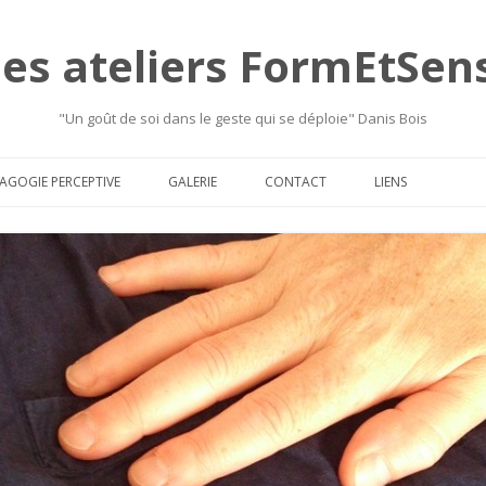
les ateliers FormEtSen
"Un goût de soi dans le geste qui se déploie" Danis Bois
Skip
to
AGOGIE PERCEPTIVE
GALERIE
CONTACT
LIENS
content
LA MÉTHODE
PHOTOS
L’HISTORIQUE
VIDÉOS
OUR QUI ? POUR QUOI ?
TEXTES
LES OUTILS
…