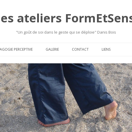
les ateliers FormEtSen
"Un goût de soi dans le geste qui se déploie" Danis Bois
Skip
to
AGOGIE PERCEPTIVE
GALERIE
CONTACT
LIENS
content
LA MÉTHODE
PHOTOS
L’HISTORIQUE
VIDÉOS
OUR QUI ? POUR QUOI ?
TEXTES
LES OUTILS
…