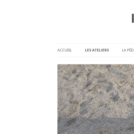
ACCUEIL
LES ATELIERS
LA PÉD
L’AGENDA
L’ASSOCIATION
L’INTERVENANTE
P
LE LIEU
LES TARIFS
QUELQUES QUESTIONS 